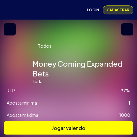
LOGIN
CADASTRAR
Todos
Money Coming Expanded
Bets
Tada
RTP
97%
Aposta mínima
1
Aposta máxima
1000
Jogar valendo