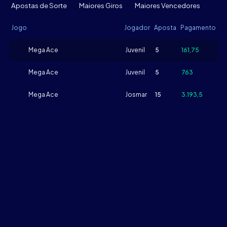
Apostas de Sorte
Maiores Giros
Maiores Vencedores
Jogo
Jogador
Aposta
Pagamento
Mega Ace
Juvenil
5
161,75
Mega Ace
Juvenil
5
763
Mega Ace
Josmar
15
3.193,5