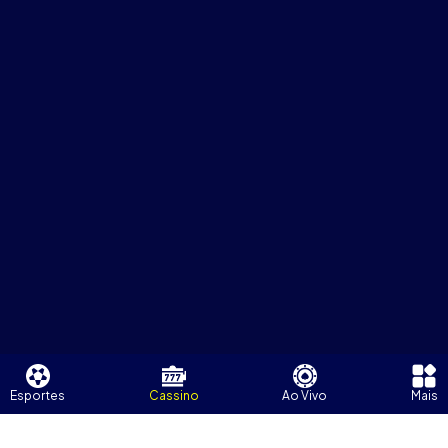
Esportes
Cassino
Ao Vivo
Mais