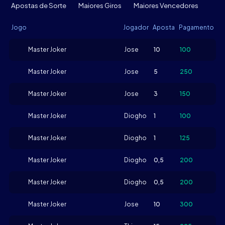
Apostas de Sorte
Maiores Giros
Maiores Vencedores
Jogo
Jogador
Aposta
Pagamento
Master Joker
Jose
10
100
Master Joker
Jose
5
250
Master Joker
Jose
3
150
Master Joker
Diogho
1
100
Master Joker
Diogho
1
125
Master Joker
Diogho
0,5
200
Master Joker
Diogho
0,5
200
Master Joker
Jose
10
300