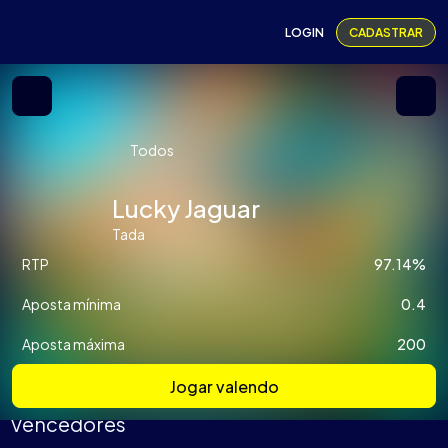
LOGIN
CADASTRAR
Todos
Lucky Jaguar
Tada
RTP
97.14%
Aposta mínima
0.4
Aposta máxima
200
Jogar valendo
Vencedores