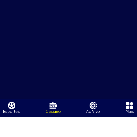
Esportes
Cassino
Ao Vivo
Mais