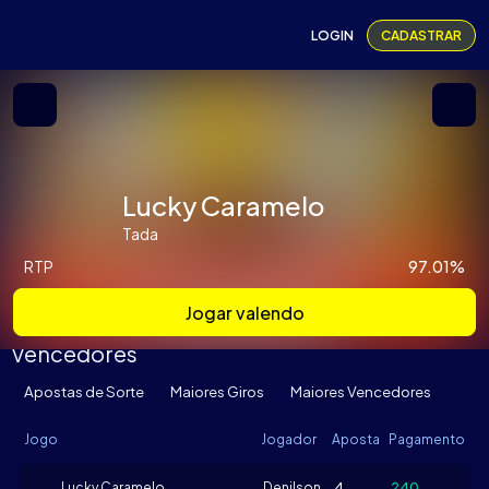
LOGIN
CADASTRAR
Lucky Caramelo
Tada
RTP
97.01%
Jogar valendo
Vencedores
Apostas de Sorte
Maiores Giros
Maiores Vencedores
Jogo
Jogador
Aposta
Pagamento
Lucky Caramelo
Denilson
4
240