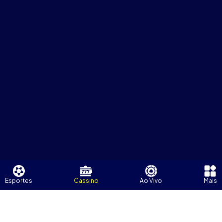
Esportes
Cassino
Ao Vivo
Mais