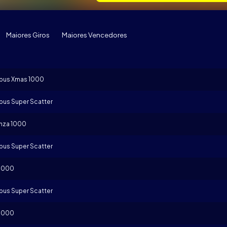
Maiores Giros
Maiores Vencedores
pus Xmas 1000
pus Super Scatter
nza 1000
pus Super Scatter
 1000
pus Super Scatter
 1000