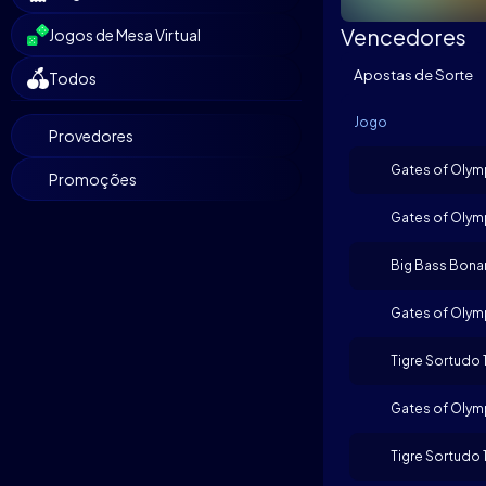
Vencedores
Jogos de Mesa Virtual
Apostas de Sorte
Todos
Jogo
Provedores
Gates of Olym
Promoções
Gates of Olym
Big Bass Bona
Gates of Olym
Tigre Sortudo
Gates of Olym
Tigre Sortudo