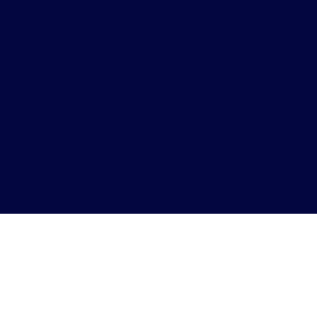
Jurídico
Jogo responsável