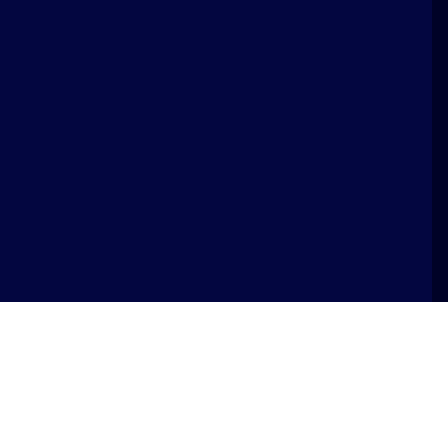
Suporte
Pagamentos
suporte@ginga.bet.br