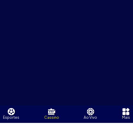
Esportes
Cassino
Ao Vivo
Mais