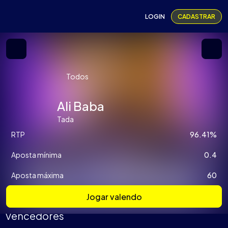
LOGIN
CADASTRAR
Todos
Ali Baba
Tada
RTP
96.41%
Aposta mínima
0.4
Aposta máxima
60
Jogar valendo
Vencedores