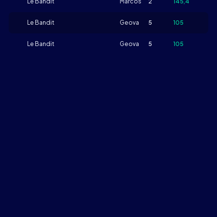
Le Bandit
Marcos
2
145,4
Le Bandit
Geova
5
105
Le Bandit
Geova
5
105