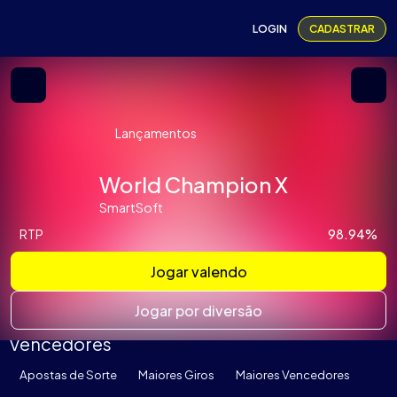
LOGIN
CADASTRAR
Lançamentos
World Champion X
SmartSoft
RTP
98.94%
Jogar valendo
Jogar por diversão
Vencedores
Apostas de Sorte
Maiores Giros
Maiores Vencedores