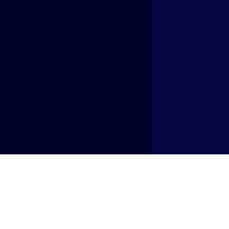
Licença
Informações
Ginga.bet.br é operada pela Jogo
Principal Ltda., inscrita no CNPJ/MF
Promoções