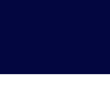
Jurídico
Jogo responsável