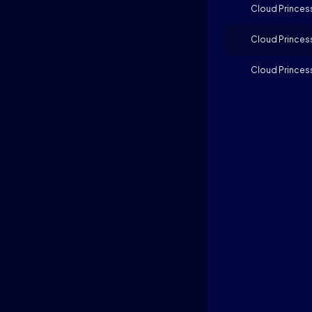
Cloud Princes
Cloud Princes
Cloud Princes