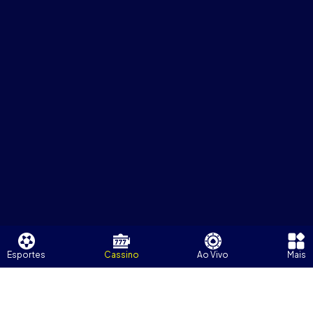
Esportes
Cassino
Ao Vivo
Mais