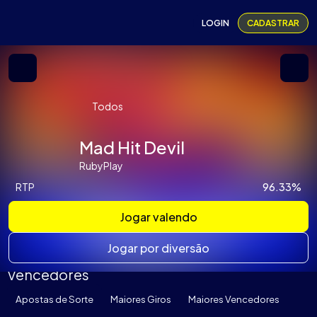
LOGIN
CADASTRAR
Todos
Mad Hit Devil
RubyPlay
RTP
96.33%
Jogar valendo
Jogar por diversão
Vencedores
Apostas de Sorte
Maiores Giros
Maiores Vencedores