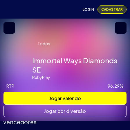
LOGIN
CADASTRAR
Todos
Immortal Ways Diamonds
SE
RubyPlay
RTP
96.29%
Jogar valendo
Jogar por diversão
Vencedores