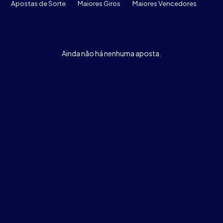
Apostas de Sorte
Maiores Giros
Maiores Vencedores
Ainda não há nenhuma aposta.