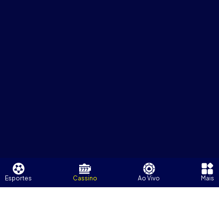
Esportes
Cassino
Ao Vivo
Mais