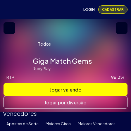
LOGIN
CADASTRAR
Todos
Giga Match Gems
RubyPlay
RTP
96.3%
Jogar valendo
Jogar por diversão
Vencedores
Apostas de Sorte
Maiores Giros
Maiores Vencedores