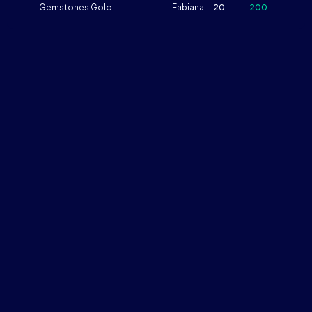
Gemstones Gold
Fabiana
20
200