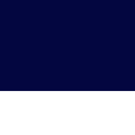
Jurídico
Jogo responsável