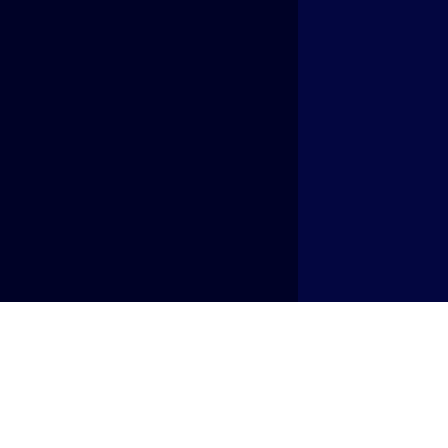
Licença
Informações
Ginga.bet.br é operada pela Jogo
Principal Ltda., inscrita no CNPJ/MF
Promoções