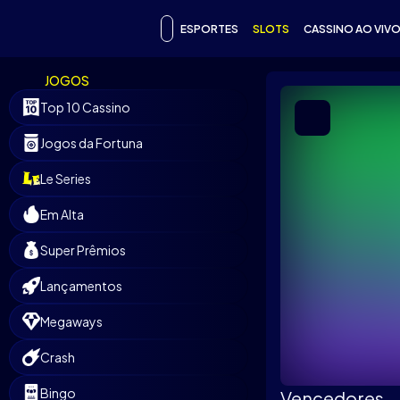
ESPORTES
SLOTS
CASSINO AO VIV
JOGOS
Top 10 Cassino
Jogos da Fortuna
Le Series
Em Alta
Super Prêmios
Lançamentos
Megaways
Crash
Bingo
Vencedores