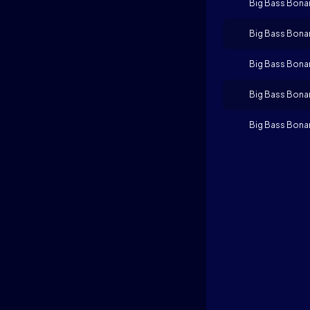
Big Bass Bona
Big Bass Bona
Big Bass Bona
Big Bass Bona
Big Bass Bona