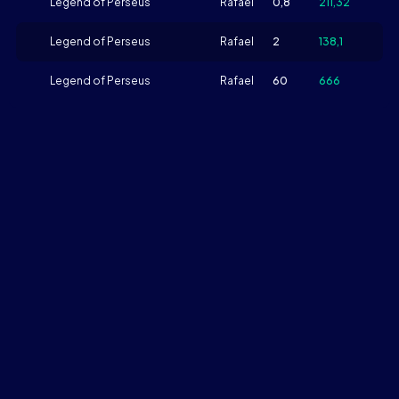
Legend of Perseus
Rafael
0,8
211,32
Legend of Perseus
Rafael
2
138,1
Legend of Perseus
Rafael
60
666