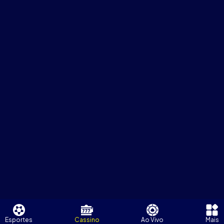
Esportes
Cassino
Ao Vivo
Mais