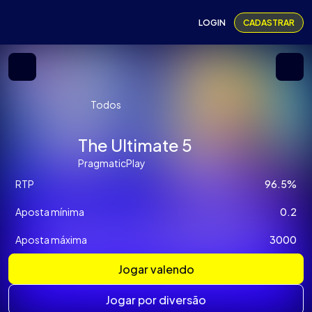
LOGIN
CADASTRAR
Todos
The Ultimate 5
PragmaticPlay
RTP
96.5%
Aposta mínima
0.2
Aposta máxima
3000
Jogar valendo
Jogar por diversão