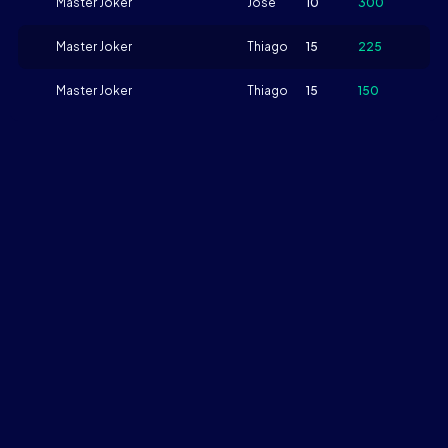
Master Joker
Jose
10
300
Master Joker
Thiago
15
225
Master Joker
Thiago
15
150