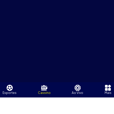
Esportes
Cassino
Ao Vivo
Mais