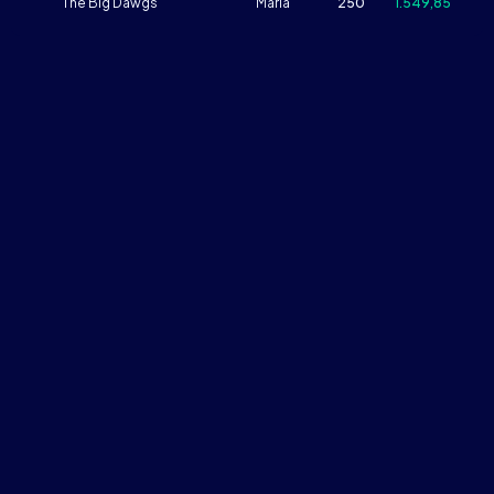
The Big Dawgs
Maria
250
1.549,85