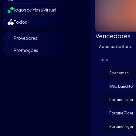
Jogos de Mesa Virtual
Todos
Vencedores
Provedores
Apostas de Sorte
Promoções
Jogo
Spaceman
Wild Bandito
Fortune Tiger
Fortune Tiger
Fortune Tiger