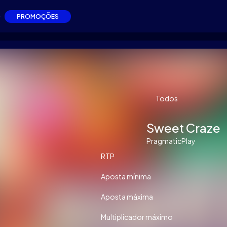
O
PROMOÇÕES
Todos
Sweet Craze
PragmaticPlay
RTP
Aposta mínima
Aposta máxima
Multiplicador máximo