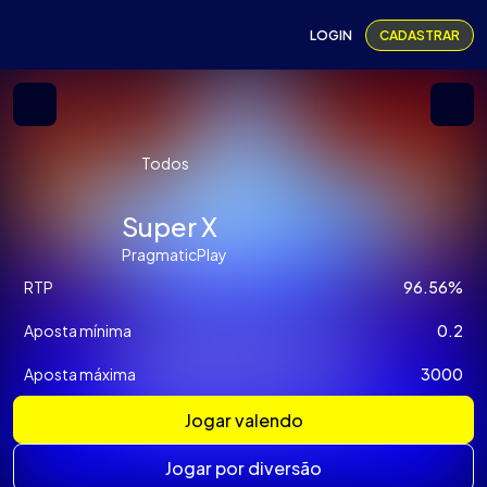
LOGIN
CADASTRAR
Todos
Super X
PragmaticPlay
RTP
96.56%
Aposta mínima
0.2
Aposta máxima
3000
Jogar valendo
Jogar por diversão