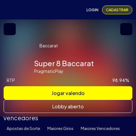
LOGIN
CADASTRAR
Baccarat
Super 8 Baccarat
PragmaticPlay
RTP
98.94%
Jogar valendo
Lobby aberto
Vencedores
Apostas de Sorte
Maiores Giros
Maiores Vencedores