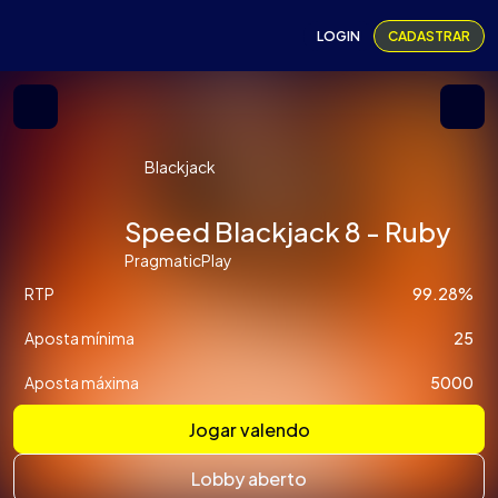
LOGIN
CADASTRAR
Blackjack
Speed Blackjack 8 - Ruby
PragmaticPlay
RTP
99.28%
Aposta mínima
25
Aposta máxima
5000
Jogar valendo
Lobby aberto