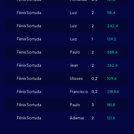
Fênix Sortuda
Luiz
2
118,4
Fênix Sortuda
Luiz
2
242,4
Fênix Sortuda
Luiz
1
139,2
Fênix Sortuda
Paulo
2
588,4
Fênix Sortuda
Jean
2
262,4
Fênix Sortuda
Ulisses
0,2
109,6
Fênix Sortuda
Francisco
0,2
218,84
Fênix Sortuda
Paulo
3
181,8
Fênix Sortuda
Ademar
2
121,6