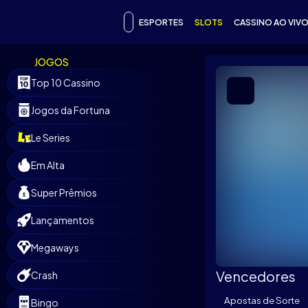
ESPORTES
SLOTS
CASSINO AO VIV
JOGOS
Top 10 Cassino
Jogos da Fortuna
Le Series
Em Alta
Super Prêmios
Lançamentos
Megaways
Vencedores
Crash
Apostas de Sorte
Bingo