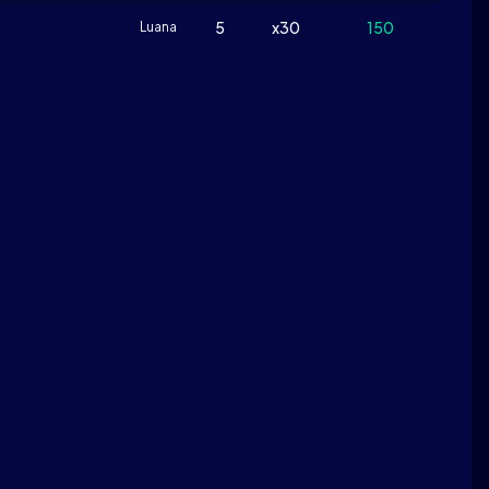
5
x30
150
Luana