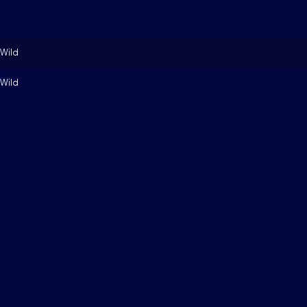
 Wild
 Wild