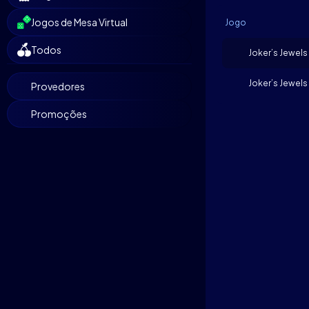
Jogos de Mesa Virtual
Jogo
Todos
Joker’s Jewels
Joker’s Jewels
Provedores
Promoções