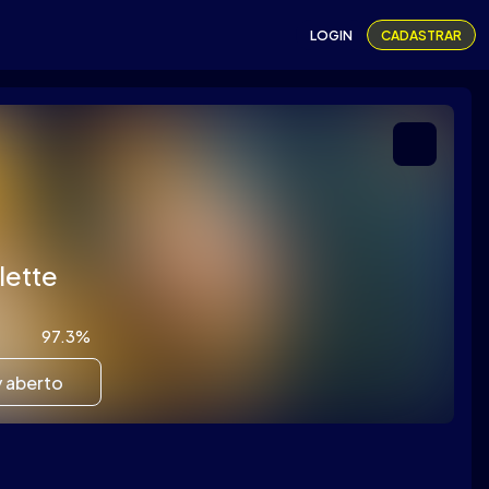
LOGIN
CADASTRAR
ette
97.3%
 aberto