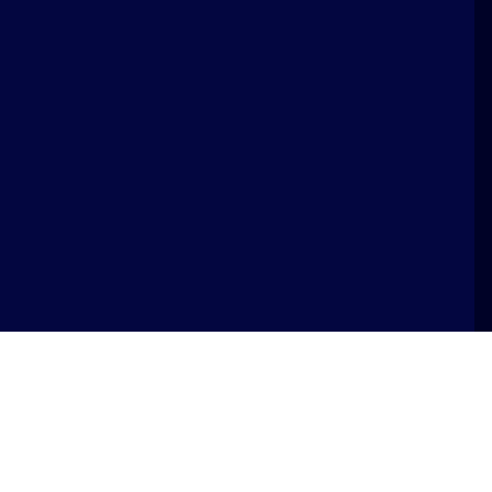
Suporte
Pagamentos
suporte@ginga.bet.br