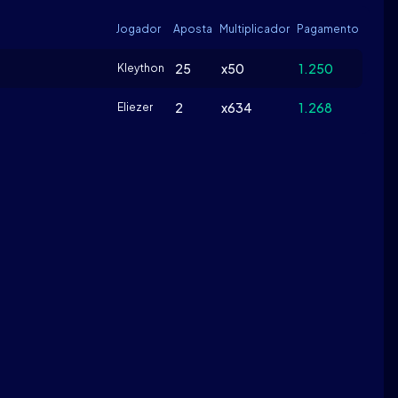
Jogador
Aposta
Multiplicador
Pagamento
25
x50
1.250
Kleython
2
x634
1.268
Eliezer