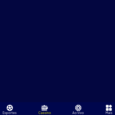
Esportes
Cassino
Ao Vivo
Mais