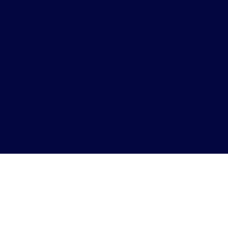
Jurídico
Jogo responsável