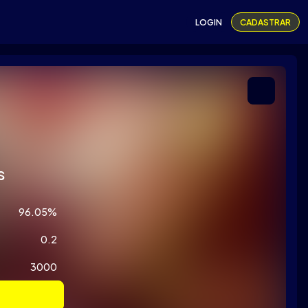
LOGIN
CADASTRAR
s
96.05%
0.2
3000