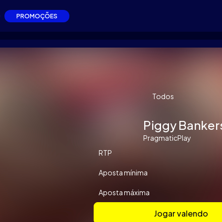
O
PROMOÇÕES
Todos
Piggy Banker
PragmaticPlay
RTP
Aposta mínima
Aposta máxima
Jogar valendo