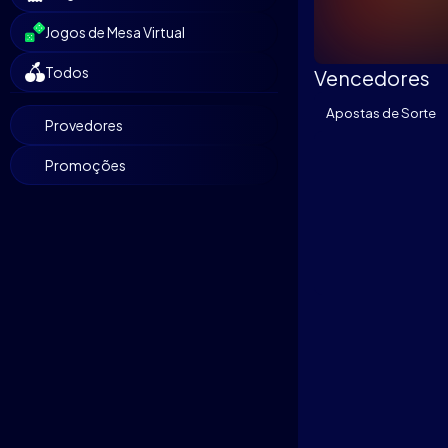
Jogos de Mesa Virtual
Todos
Vencedores
Apostas de Sorte
Provedores
Promoções