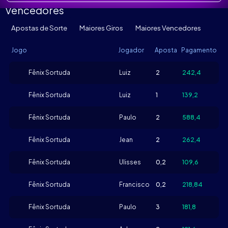
Vencedores
Apostas de Sorte
Maiores Giros
Maiores Vencedores
Jogo
Jogador
Aposta
Pagamento
Fênix Sortuda
Luiz
2
242,4
Fênix Sortuda
Luiz
1
139,2
Fênix Sortuda
Paulo
2
588,4
Fênix Sortuda
Jean
2
262,4
Fênix Sortuda
Ulisses
0,2
109,6
Fênix Sortuda
Francisco
0,2
218,84
Fênix Sortuda
Paulo
3
181,8