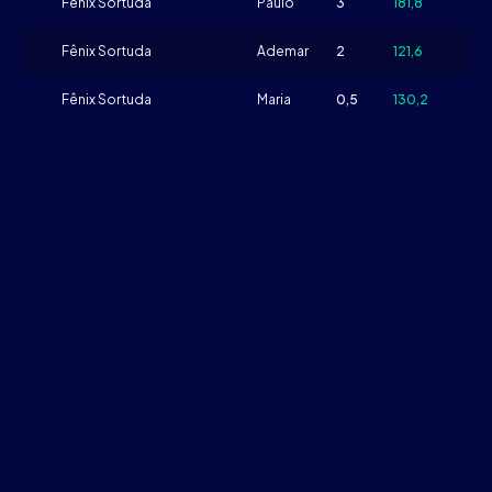
Fênix Sortuda
Paulo
3
181,8
Fênix Sortuda
Ademar
2
121,6
Fênix Sortuda
Maria
0,5
130,2