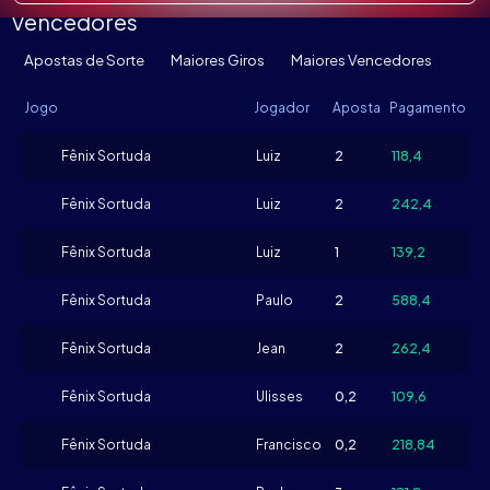
Vencedores
Apostas de Sorte
Maiores Giros
Maiores Vencedores
Jogo
Jogador
Aposta
Pagamento
Fênix Sortuda
Luiz
2
118,4
Fênix Sortuda
Luiz
2
242,4
Fênix Sortuda
Luiz
1
139,2
Fênix Sortuda
Paulo
2
588,4
Fênix Sortuda
Jean
2
262,4
Fênix Sortuda
Ulisses
0,2
109,6
Fênix Sortuda
Francisco
0,2
218,84