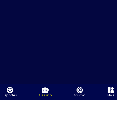
Esportes
Cassino
Ao Vivo
Mais