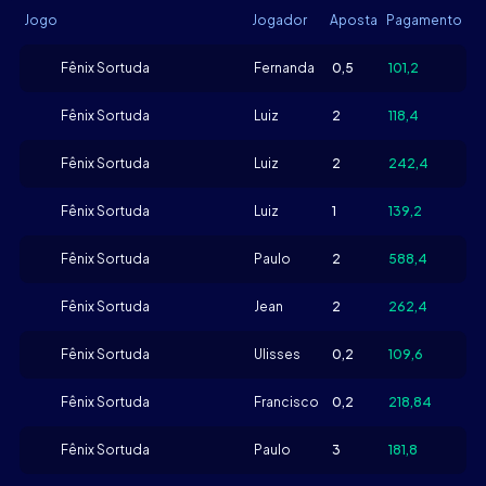
Jogo
Jogador
Aposta
Pagamento
Fênix Sortuda
Fernanda
0,5
101,2
Fênix Sortuda
Luiz
2
118,4
Fênix Sortuda
Luiz
2
242,4
Fênix Sortuda
Luiz
1
139,2
Fênix Sortuda
Paulo
2
588,4
Fênix Sortuda
Jean
2
262,4
Fênix Sortuda
Ulisses
0,2
109,6
Fênix Sortuda
Francisco
0,2
218,84
Fênix Sortuda
Paulo
3
181,8