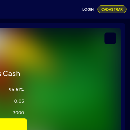
LOGIN
CADASTRAR
s Cash
96.51%
0.05
3000