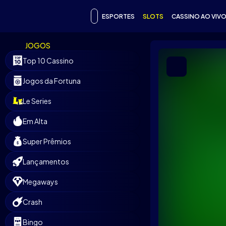
ESPORTES
SLOTS
CASSINO AO VIV
JOGOS
Top 10 Cassino
Jogos da Fortuna
Le Series
Em Alta
Super Prêmios
Lançamentos
Megaways
Crash
Bingo