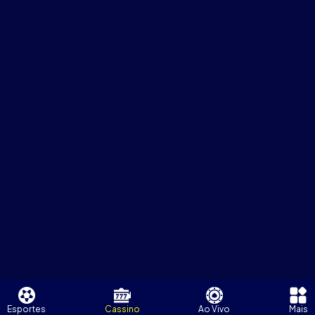
Esportes
Cassino
Ao Vivo
Mais