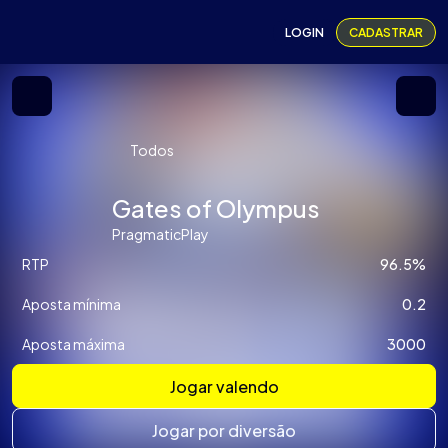
LOGIN
CADASTRAR
Todos
Gates of Olympus
PragmaticPlay
RTP
96.5%
Aposta mínima
0.2
Aposta máxima
3000
Jogar valendo
Jogar por diversão