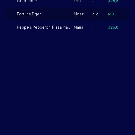
Gold Trio™
Lais
2
328,5
Fortune Tiger
Moaz
3,2
160
Peppe’s Pepperoni Pizza Plaza
Maria
1
326,8