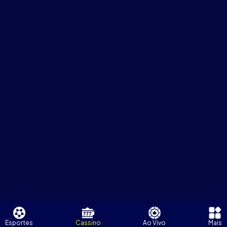
Esportes
Cassino
Ao Vivo
Mais