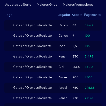
Apostas de Sorte
Maiores Giros
Maiores Vencedores
Jogo
Jogador
Aposta
Pagamento
Gates of Olympus Roulette
Carlos
33
344,9
Gates of Olympus Roulette
Carlos
9
100
Gates of Olympus Roulette
Jose
5,5
105
Gates of Olympus Roulette
Renan
230
3.495
Gates of Olympus Roulette
Cid
163,5
1.400
Gates of Olympus Roulette
Andre
200
1.500
Gates of Olympus Roulette
Jardel
750
2.152,5
Gates of Olympus Roulette
Renan
270
2.026