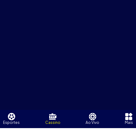
Esportes
Cassino
Ao Vivo
Mais