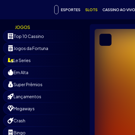
ESPORTES
SLOTS
CASSINO AO VIV
JOGOS
Top 10 Cassino
Jogos da Fortuna
Le Series
Em Alta
Super Prêmios
Lançamentos
Megaways
Crash
Bingo