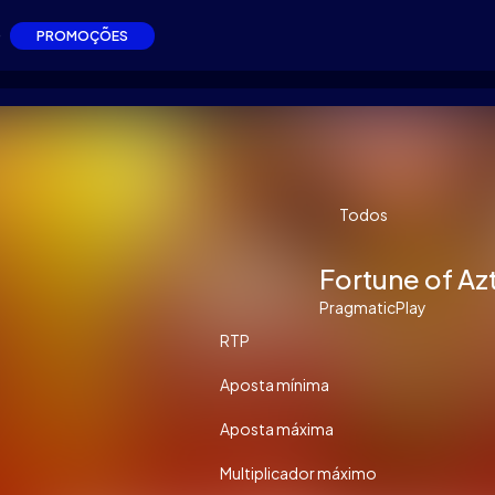
O
PROMOÇÕES
Todos
Fortune of Az
PragmaticPlay
RTP
Aposta mínima
Aposta máxima
Multiplicador máximo