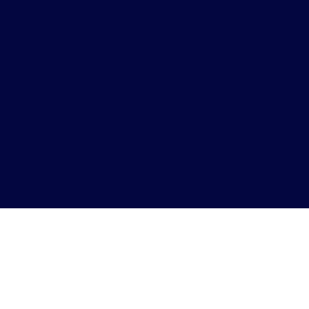
Jurídico
Jogo responsável