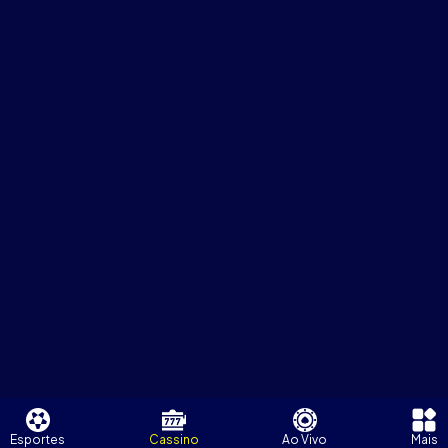
Esportes
Cassino
Ao Vivo
Mais