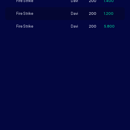
Fire Strike
Davi
200
1.400
Fire Strike
Davi
200
1.200
Fire Strike
Davi
200
5.800