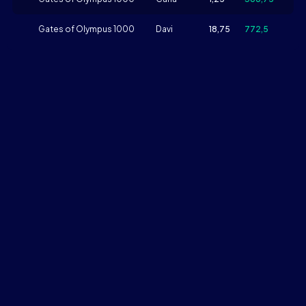
Gates of Olympus 1000
Davi
18,75
772,5