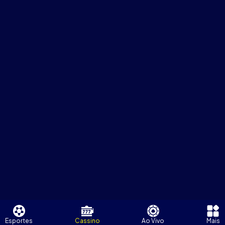
Esportes
Cassino
Ao Vivo
Mais