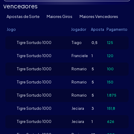
Vencedores
Apostas de Sorte
Maiores Giros
Maiores Vencedores
Jogo
Jogador
Aposta
Pagamento
Tigre Sortudo 1000
Tiago
0,5
125
Tigre Sortudo 1000
Franciele
1
120
Tigre Sortudo 1000
Romario
5
100
Tigre Sortudo 1000
Romario
5
150
Tigre Sortudo 1000
Romario
5
1.875
Tigre Sortudo 1000
Jeciara
3
151,8
Tigre Sortudo 1000
Jeciara
1
626