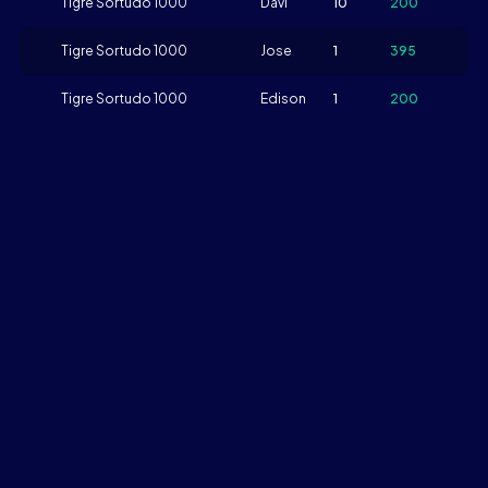
Tigre Sortudo 1000
Davi
10
200
Tigre Sortudo 1000
Jose
1
395
Tigre Sortudo 1000
Edison
1
200