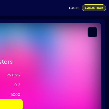
LOGIN
CADASTRAR
sters
96.08%
0.2
3000