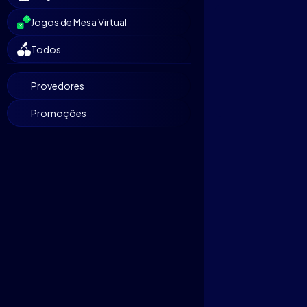
Jogos de Mesa Virtual
Todos
Provedores
Promoções