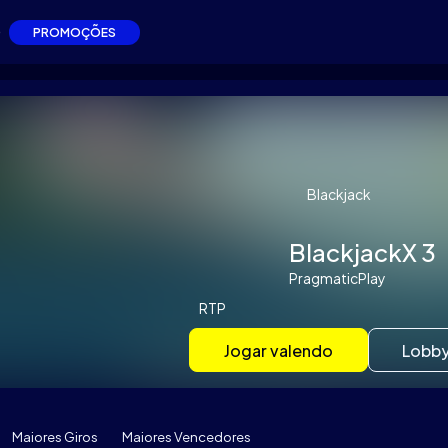
O
PROMOÇÕES
Blackjack
BlackjackX 3
PragmaticPlay
RTP
Jogar valendo
Lobby
Maiores Giros
Maiores Vencedores