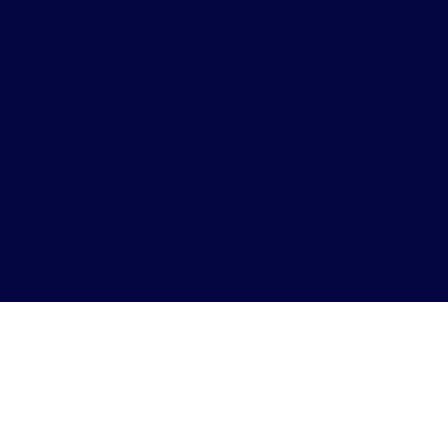
Jurídico
Jogo responsável