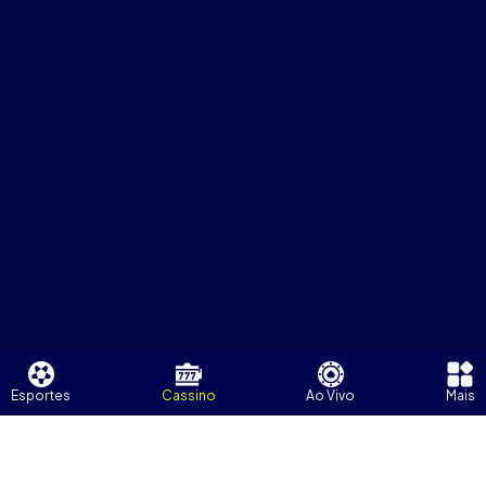
Esportes
Cassino
Ao Vivo
Mais