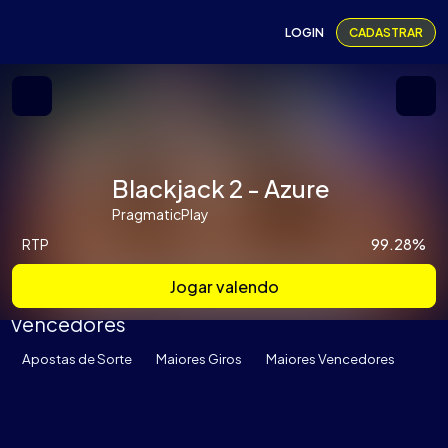
LOGIN
CADASTRAR
Blackjack 2 - Azure
PragmaticPlay
RTP
99.28%
Jogar valendo
Vencedores
Apostas de Sorte
Maiores Giros
Maiores Vencedores