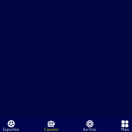
Esportes
Cassino
Ao Vivo
Mais