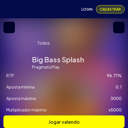
LOGIN
CADASTRAR
Todos
Big Bass Splash
PragmaticPlay
RTP
96.71%
Aposta mínima
0.1
Aposta máxima
3000
Multiplicador máximo
x5000
Jogar valendo