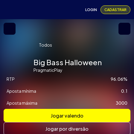
LOGIN
CADASTRAR
Todos
Big Bass Halloween
PragmaticPlay
RTP
96.06%
Aposta mínima
0.1
Aposta máxima
3000
Jogar valendo
Jogar por diversão